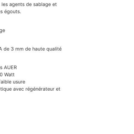
 les agents de sablage et
es égouts.
age
VA de 3 mm de haute qualité
es AUER
00 Watt
faible usure
tique avec régénérateur et