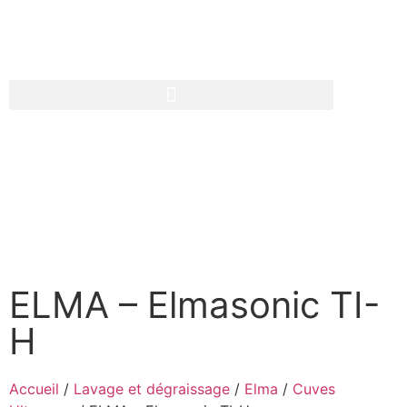
PLANIFIER UNE VISITE
TECHNIQUE
Ce produit vous intéresse ? Contactez-nous
ELMA – Elmasonic TI-
H
Accueil
/
Lavage et dégraissage
/
Elma
/
Cuves